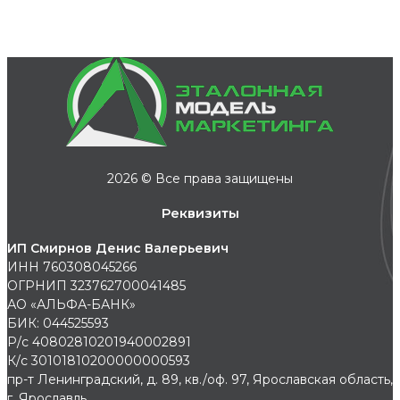
2026 © Все права защищены
Реквизиты
ИП Смирнов Денис Валерьевич
ИНН 760308045266
ОГРНИП 323762700041485
АО «АЛЬФА-БАНК»
БИК: 044525593
Р/с 40802810201940002891
К/с 30101810200000000593
пр-т Ленинградский, д. 89, кв./оф. 97, Ярославская область,
г. Ярославль