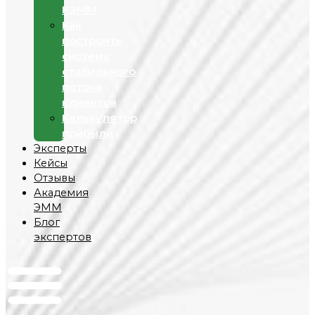
КЭММ
Как
построить
систему
стабильного
потока
клиентов
Калькулятор
прибыли
Эксперты
Кейсы
Отзывы
Академия
ЭММ
Блог
экспертов