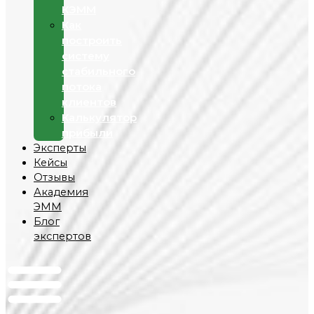
КЭММ
Как
построить
систему
стабильного
потока
клиентов
Калькулятор
прибыли
Эксперты
Кейсы
Отзывы
Академия
ЭММ
Блог
экспертов